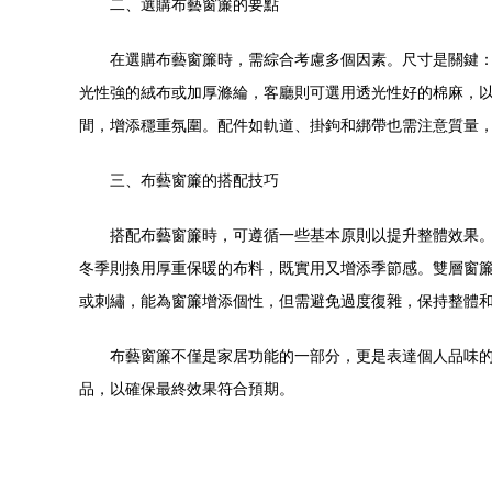
二、選購布藝窗簾的要點
在選購布藝窗簾時，需綜合考慮多個因素。尺寸是關鍵
光性強的絨布或加厚滌綸，客廳則可選用透光性好的棉麻，
間，增添穩重氛圍。配件如軌道、掛鉤和綁帶也需注意質量
三、布藝窗簾的搭配技巧
搭配布藝窗簾時，可遵循一些基本原則以提升整體效果
冬季則換用厚重保暖的布料，既實用又增添季節感。雙層窗
或刺繡，能為窗簾增添個性，但需避免過度復雜，保持整體
布藝窗簾不僅是家居功能的一部分，更是表達個人品味
品，以確保最終效果符合預期。