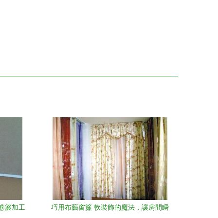
卷簾加工
巧用布藝窗簾 軟裝飾的魔法，讓房間瞬