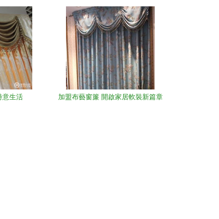
簾選擇
間“變大”的秘訣
詩意生活
加盟布藝窗簾 開啟家居軟裝新篇章