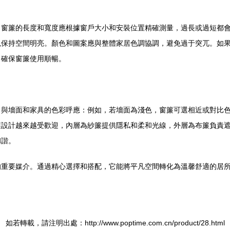
：窗簾的長度和寬度應根據窗戶大小和安裝位置精確測量，過長或過短都
以保持空間明亮。顏色和圖案應與整體家居色調協調，避免過于突兀。如
，確保窗簾使用順暢。
。與墻面和家具的色彩呼應：例如，若墻面為淺色，窗簾可選相近或對比
簾設計越來越受歡迎，內層為紗簾提供隱私和柔和光線，外層為布簾負責
和諧。
的重要媒介。通過精心選擇和搭配，它能將平凡空間轉化為溫馨舒適的居
如若轉載，請注明出處：http://www.poptime.com.cn/product/28.html