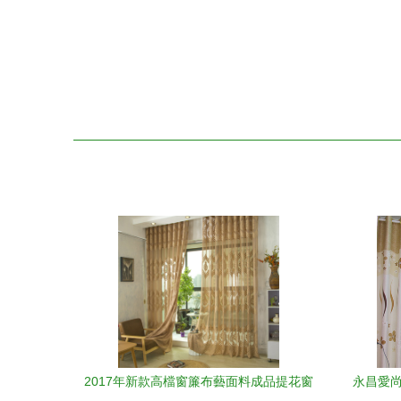
2017年新款高檔窗簾布藝面料成品提花窗
永昌愛尚