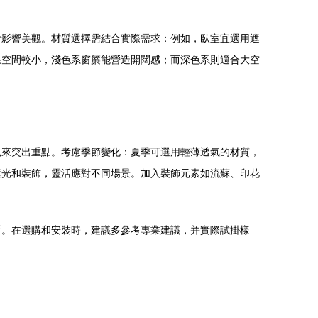
會影響美觀。材質選擇需結合實際需求：例如，臥室宜選用遮
果空間較小，淺色系窗簾能營造開闊感；而深色系則適合大空
色來突出重點。考慮季節變化：夏季可選用輕薄透氣的材質，
遮光和裝飾，靈活應對不同場景。加入裝飾元素如流蘇、印花
所。在選購和安裝時，建議多參考專業建議，并實際試掛樣