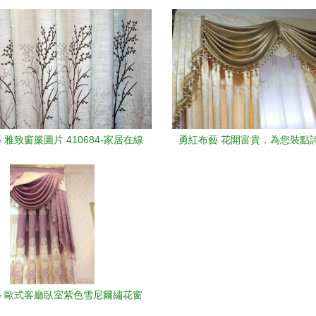
家居環境
廠家 北京工裝裝修中的布藝窗
 雅致窗簾圖片 410684-家居在線
勇紅布藝 花開富貴，為您裝點
布藝窗簾
 歐式客廳臥室紫色雪尼爾繡花窗