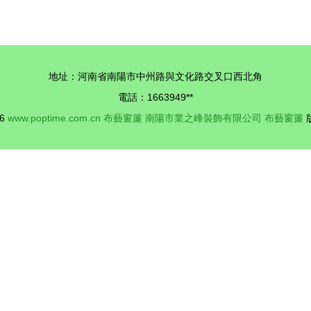
布，廠家直銷打造家居藝術
地址：河南省南陽市中州路與文化路交叉口西北角
電話：1663949**
26
www.poptime.com.cn
布藝窗簾
南陽市業之峰裝飾有限公司
布藝窗簾