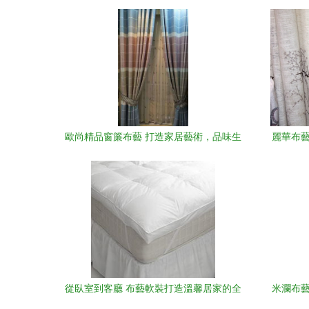
紗 點亮家居空間的藝術品
歐尚精品窗簾布藝 打造家居藝術，品味生
麗華布藝
活質感
從臥室到客廳 布藝軟裝打造溫馨居家的全
米瀾布藝